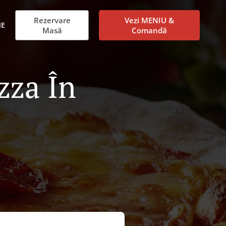
Rezervare
Vezi MENIU &
NE
Masă
Comandă
zza În