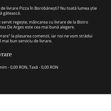
l de livrare Pizza în Borobănești? Nu toată lumea știe
să gătească.
ii servit regește, mâncarea cu livrare de la Bistro
tea De Arges este cea mai bună alegere.
vrare" la plasarea comenzii, iar noi ne vom strădui
l mai bun serviciu de livrare.
vrare
inim - 0,00 RON, Taxă - 0,00 RON