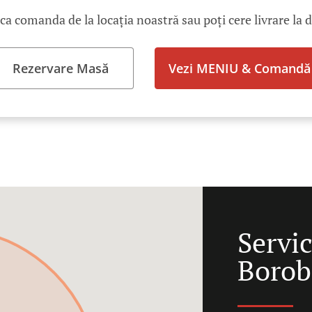
ica comanda de la locația noastră sau poți cere livrare la 
Rezervare Masă
Vezi MENIU & Comandă
Servic
Borob