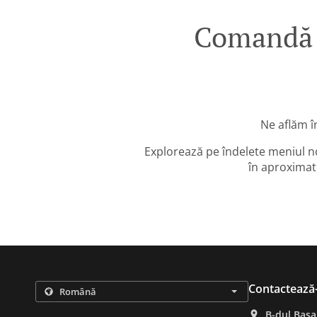
Comandă 
Ne aflăm î
Explorează pe îndelete meniul n
în aproximati
Contactează
B-dul Basa