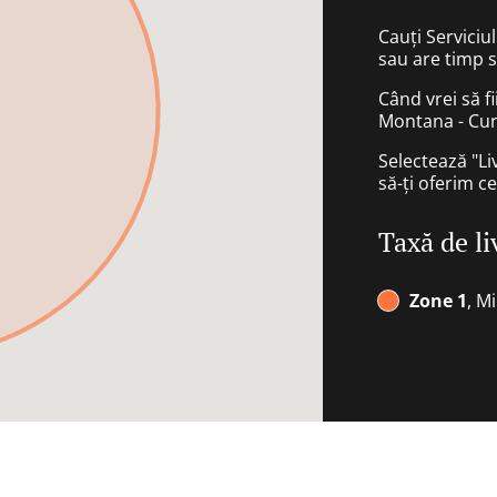
Cauți Serviciu
sau are timp 
Când vrei să f
Montana - Cur
Selectează "Li
să-ți oferim ce
Taxă de li
Zone 1
, M