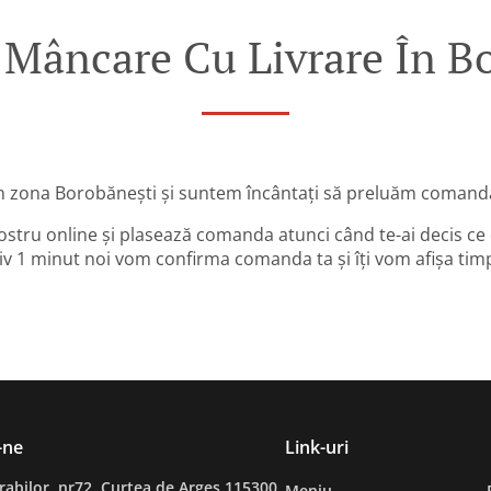
Mâncare Cu Livrare În Bo
n zona Borobănești și suntem încântați să preluăm comanda
ostru online și plasează comanda atunci când te-ai decis ce
v 1 minut noi vom confirma comanda ta și îți vom afișa timp
-ne
Link-uri
rabilor, nr72, Curtea de Arges 115300,
Meniu