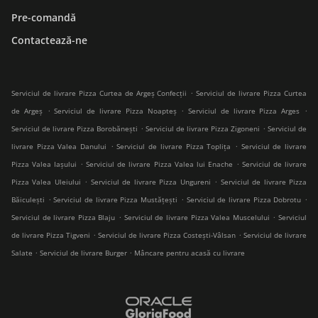
Pre-comandă
Contactează-ne
.
Serviciul de livrare Pizza Curtea de Argeș Confecții
Serviciul de livrare Pizza Curtea
.
.
.
de Argeș
Serviciul de livrare Pizza Noapteș
Serviciul de livrare Pizza Arges
.
.
Serviciul de livrare Pizza Borobănești
Serviciul de livrare Pizza Zigoneni
Serviciul de
.
.
livrare Pizza Valea Danului
Serviciul de livrare Pizza Toplița
Serviciul de livrare
.
.
Pizza Valea Iașului
Serviciul de livrare Pizza Valea lui Enache
Serviciul de livrare
.
.
Pizza Valea Uleiului
Serviciul de livrare Pizza Ungureni
Serviciul de livrare Pizza
.
.
.
Băiculești
Serviciul de livrare Pizza Mustățești
Serviciul de livrare Pizza Dobrotu
.
.
Serviciul de livrare Pizza Blaju
Serviciul de livrare Pizza Valea Muscelului
Serviciul
.
.
de livrare Pizza Tigveni
Serviciul de livrare Pizza Costești-Vâlsan
Serviciul de livrare
.
.
Salate
Serviciul de livrare Burger
Mâncare pentru acasă cu livrare