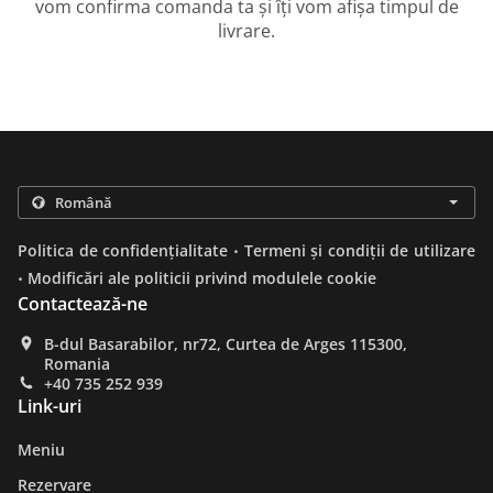
vom confirma comanda ta și îți vom afișa timpul de
livrare.
.
Politica de confidențialitate
Termeni și condiții de utilizare
.
Modificări ale politicii privind modulele cookie
Contactează-ne
B-dul Basarabilor, nr72, Curtea de Arges 115300,
Romania
+40 735 252 939
Link-uri
Meniu
Rezervare