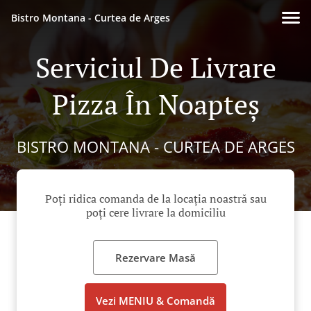
Bistro Montana - Curtea de Arges
Serviciul De Livrare
Pizza În Noapteș
BISTRO MONTANA - CURTEA DE ARGES
Poți ridica comanda de la locația noastră sau
poți cere livrare la domiciliu
Rezervare Masă
Vezi MENIU & Comandă