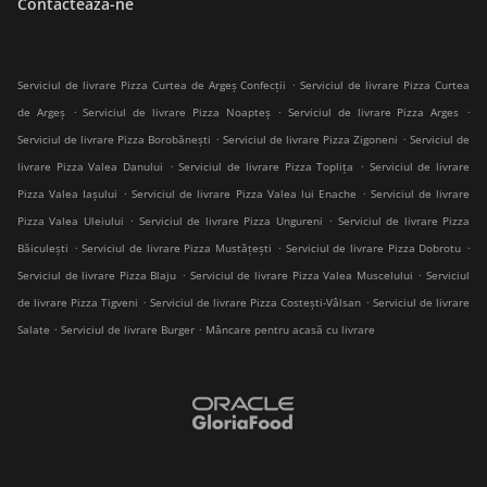
Contactează-ne
.
Serviciul de livrare Pizza Curtea de Argeș Confecții
Serviciul de livrare Pizza Curtea
.
.
.
de Argeș
Serviciul de livrare Pizza Noapteș
Serviciul de livrare Pizza Arges
.
.
Serviciul de livrare Pizza Borobănești
Serviciul de livrare Pizza Zigoneni
Serviciul de
.
.
livrare Pizza Valea Danului
Serviciul de livrare Pizza Toplița
Serviciul de livrare
.
.
Pizza Valea Iașului
Serviciul de livrare Pizza Valea lui Enache
Serviciul de livrare
.
.
Pizza Valea Uleiului
Serviciul de livrare Pizza Ungureni
Serviciul de livrare Pizza
.
.
.
Băiculești
Serviciul de livrare Pizza Mustățești
Serviciul de livrare Pizza Dobrotu
.
.
Serviciul de livrare Pizza Blaju
Serviciul de livrare Pizza Valea Muscelului
Serviciul
.
.
de livrare Pizza Tigveni
Serviciul de livrare Pizza Costești-Vâlsan
Serviciul de livrare
.
.
Salate
Serviciul de livrare Burger
Mâncare pentru acasă cu livrare