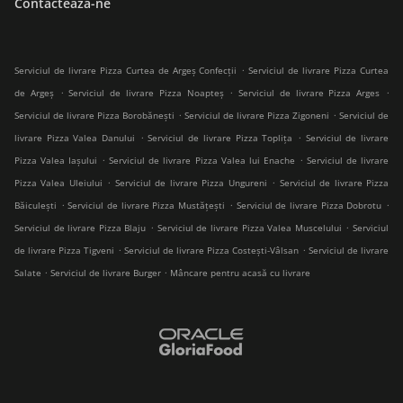
Contactează-ne
.
Serviciul de livrare Pizza Curtea de Argeș Confecții
Serviciul de livrare Pizza Curtea
.
.
.
de Argeș
Serviciul de livrare Pizza Noapteș
Serviciul de livrare Pizza Arges
.
.
Serviciul de livrare Pizza Borobănești
Serviciul de livrare Pizza Zigoneni
Serviciul de
.
.
livrare Pizza Valea Danului
Serviciul de livrare Pizza Toplița
Serviciul de livrare
.
.
Pizza Valea Iașului
Serviciul de livrare Pizza Valea lui Enache
Serviciul de livrare
.
.
Pizza Valea Uleiului
Serviciul de livrare Pizza Ungureni
Serviciul de livrare Pizza
.
.
.
Băiculești
Serviciul de livrare Pizza Mustățești
Serviciul de livrare Pizza Dobrotu
.
.
Serviciul de livrare Pizza Blaju
Serviciul de livrare Pizza Valea Muscelului
Serviciul
.
.
de livrare Pizza Tigveni
Serviciul de livrare Pizza Costești-Vâlsan
Serviciul de livrare
.
.
Salate
Serviciul de livrare Burger
Mâncare pentru acasă cu livrare